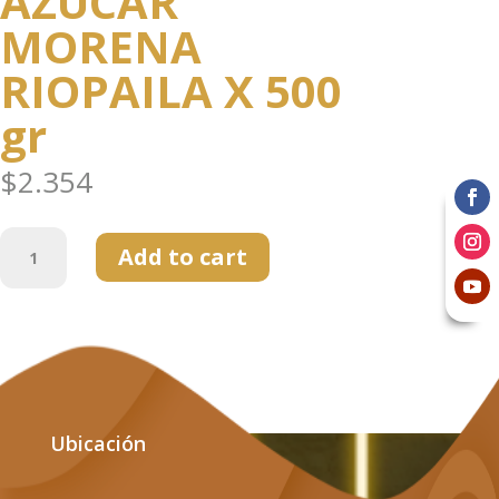
AZUCAR
MORENA
RIOPAILA X 500
gr
$
2.354
AZUCAR
Add to cart
MORENA
RIOPAILA
X
500
gr
quantity
Ubicación