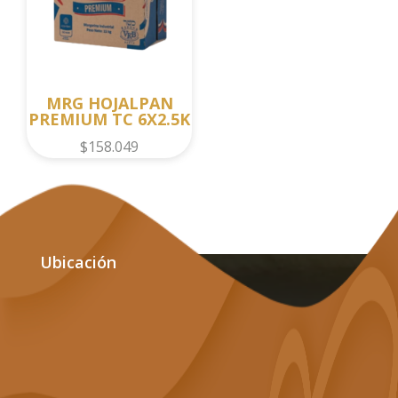
MRG HOJALPAN
PREMIUM TC 6X2.5K
$
158.049
Ubicación