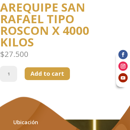
AREQUIPE SAN
RAFAEL TIPO
ROSCON X 4000
KILOS
$
27.500
AREQUIPE
Add to cart
SAN
RAFAEL
TIPO
ROSCON
X
4000
KILOS
Ubicación
quantity